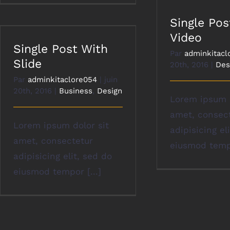
Single Pos
Video
Single Post With
Par
adminkitacl
Slide
20th, 2016
|
Des
Par
adminkitaclore054
|
juin
20th, 2016
|
Business
,
Design
Lorem ipsum d
amet, consec
Lorem ipsum dolor sit
adipisicing el
amet, consectetur
eiusmod tempo
adipisicing elit, sed do
eiusmod tempor [...]