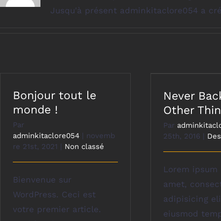
Jusqu'à présent adminkitaclore054 a cré
Bonjour tout le
Never Bac
monde !
Other Thi
Par
Par
adminkitacl
adminkitaclore054
|
novemb
25th, 2016
|
Des
re 21st, 2021
|
Non classé
Lorem ipsum d
Bienvenue sur
amet, consec
WordPress. Ceci est
adipisicing el
votre premier article.
eiusmod tempo