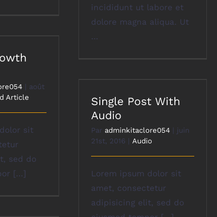
incididunt ut labore et
dolore magna aliqua. Ut
…
rowth
ore054
|
août
d Article
Single Post With
Audio
olor sit
Par
adminkitaclore054
|
juin
21st, 2016
|
Audio
tetur
it, sed do
r [...]
Lorem ipsum dolor sit
amet, consectetur
adipisicing elit, sed do