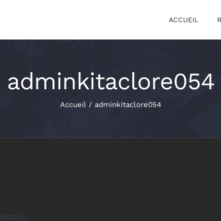
ACCUEIL
adminkitaclore054
Accueil
adminkitaclore054
étails.