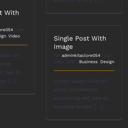
eiusmod tempor [...]
t With
ore054
|
juin
ign
,
Video
Single Post With
Image
olor sit
Par
adminkitaclore054
|
juin
20th, 2016
|
Business
,
Design
tetur
it, sed do
r [...]
Lorem ipsum dolor sit
amet, consectetur
adipisicing elit, sed do
eiusmod tempor [...]