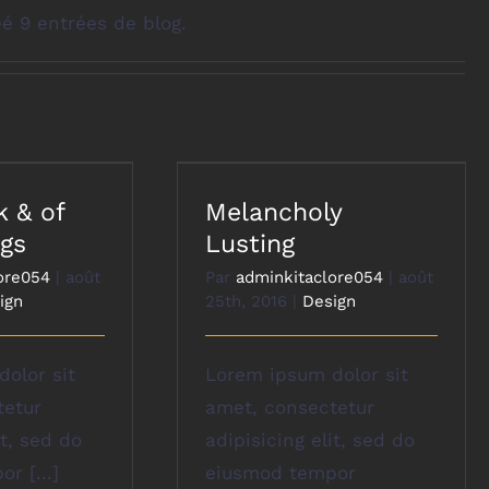
é 9 entrées de blog.
k & of
Melancholy
ngs
Lusting
ore054
|
août
Par
adminkitaclore054
|
août
ign
25th, 2016
|
Design
olor sit
Lorem ipsum dolor sit
tetur
amet, consectetur
it, sed do
adipisicing elit, sed do
r [...]
eiusmod tempor