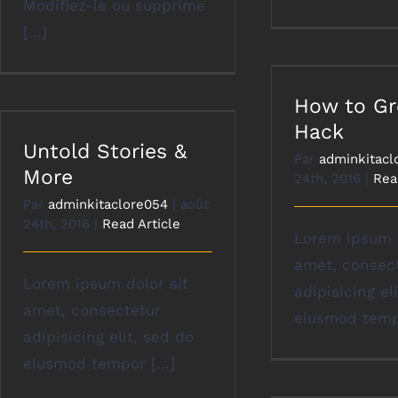
Modifiez-le ou supprime
[...]
How to G
Hack
Untold Stories &
Par
adminkitacl
More
24th, 2016
|
Rea
Par
adminkitaclore054
|
août
24th, 2016
|
Read Article
Lorem ipsum d
amet, consec
Lorem ipsum dolor sit
adipisicing el
amet, consectetur
eiusmod tempo
adipisicing elit, sed do
eiusmod tempor [...]